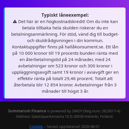
Typiskt låneexempel:
⚠️ Det här är en högkostnadskredit! Om du inte kan
betala tillbaka hela skulden riskerar du en
betalningsanmärkning. För stöd, vänd dig till budget-
och skuldrådgivningen i din kommun.
Kontaktuppgifter finns på hallåkonsument.se. Ett lån
på 10 000 kronor till 19 procents bunden ränta med
en återbetalningstid på 24 månader, med 24
avbetalningar om 523 kronor och 300 kronor i
uppläggningsavgift samt 19 kronor i aviavgift ger en
effektiv ränta på totalt 29,46 procent. Totalt att
återbetala blir 12 854 kronor. Avbetalningar från 3
månader till högst 3 år.
Summarum Finance
is powered by SMOY (Reg.num: 2823017-4).
Address: Säästöpankinranta 10 D, 00530 Helsinki, Finland.
Cookies
– Senast uppdaterad: 2026-08-01